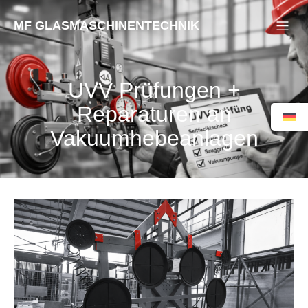
MF GLASMASCHINENTECHNIK
UVV Prüfungen +
Reparaturen an
Vakuumhebeanlagen