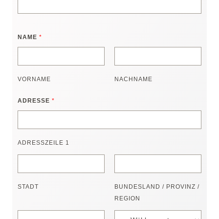
NAME
*
VORNAME
NACHNAME
F
ADRESSE
*
I
R
M
E
ADRESSZEILE 1
N
N
A
STADT
BUNDESLAND / PROVINZ /
M
REGION
E
+